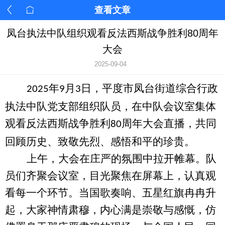
查看文章
凤台执法中队组织观看反法西斯战争胜利80周年
大会
2025-09-04
年
月
日，平度市凤台街道综合行政
2025
9
3
执法中队
党支部
组织队员，在中队会议室集体
观看反法西斯战争胜利
周年大会直播
，
共同
80
回顾历史、致敬先烈、感悟和平的珍贵。
上午，大会在庄严的氛围中拉开帷幕。队
员们齐聚会议室，目光聚焦
在
屏幕上，认真观
看每一个环节。当国歌奏响
、
五星红旗冉冉升
起，大家神情肃穆，内心满是崇敬与感慨，仿