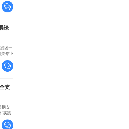
展绿
实践团一
相关专业
全支
暑期安
澜”实践