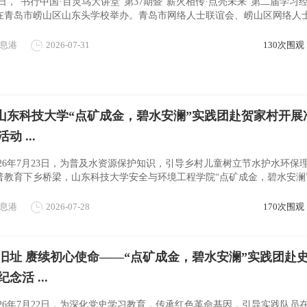
日，“书行中国·百灵鸟大讲堂”第37期暨“薪火相传·点亮未来”第二届学习
在青岛市崂山区山东头学校举办。青岛市网络人士联谊会、崂山区网络人
活动，依托“新善青岛”公 ...
息港
2026-07-31
130次围观
| 山东科技大学“点矿成金，碧水安澜”实践团赴贺家村开展
动 ...
026年7月23日，为普及水资源保护知识，引导乡村儿童树立节水护水环保
普教育下乡桥梁，山东科技大学安全与环境工程学院“点矿成金，碧水安澜
托管班，开展简易过滤水装置科 ...
息港
2026-07-28
170次围观
旧址 赓续初心使命——“点矿成金，碧水安澜”实践团赴
念活 ...
026年7月22日，为深化党史学习教育，传承红色革命基因，引导实践队员