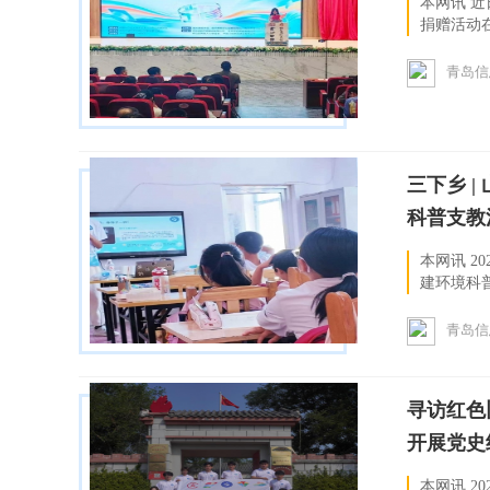
本网讯 近
捐赠活动
会会员参加
青岛信
三下乡 
科普支教活
本网讯 2
建环境科
走进贺家村
青岛信
寻访红色
开展党史纪
本网讯 2