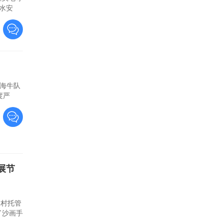
水安
岛海牛队
度严
展节
家村托管
了沙画手