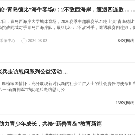
轮“青岛德比”海牛客场0：2不敌西海岸，遭遇四连败 ... ... .
8月2日，青岛西海岸大学城体育场，2026赛季中超联赛第21轮上演“青岛德比
场挑战同城对手青岛西海岸队，最终以0：2不敌对手，遭遇联赛四连败，
。上半场，海牛队反客为主，多次 ...
采编中心
2026-08-02
84次围观
兵走访慰问系列公益活动 ...
、厚植家国情怀，充分展现新时代新的社会阶层人士的社会责任与使命担
·新阶拥军”功勋老兵走访慰问公 ...
139次围观
助力青少年成长，共绘“新善青岛”教育新篇