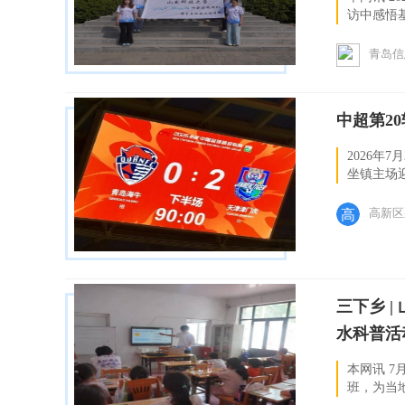
访中感悟
澜”实践团
青岛信
中超第2
2026年
坐镇主场
峻。上半场
高新区
三下乡 
水科普活动 
本网讯 
班，为当