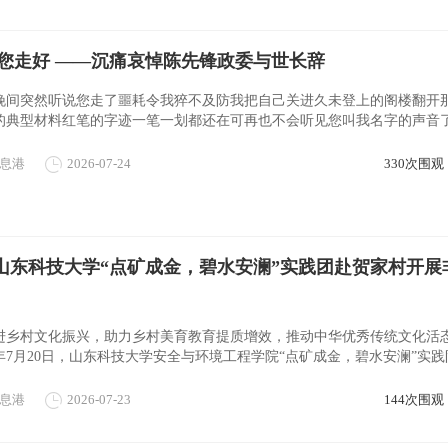
您走好 ——沉痛哀悼陈先锋政委与世长辞
晚间突然听说您走了噩耗令我猝不及防我把自己关进久未登上的阁楼翻开
的典型材料红笔的字迹一笔一划都还在可再也不会听见您叫我名字的声音
洇开了一片我赶紧擦怕把您的笔迹弄模 ...
息港
2026-07-24
330次围观
| 山东科技大学“点矿成金，碧水安澜”实践团赴贺家村开展
进乡村文化振兴，助力乡村美育教育提质增效，推动中华优秀传统文化活
6年7月20日，山东科技大学安全与环境工程学院“点矿成金，碧水安澜”实
开展非遗美育支教实践活动。实践队 ...
息港
2026-07-23
144次围观