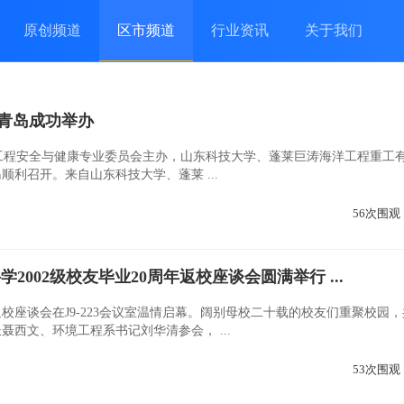
原创频道
区市频道
行业资讯
关于我们
青岛成功举办
海洋工程安全与健康专业委员会主办，山东科技大学、蓬莱巨涛海洋工程重工
利召开。来自山东科技大学、蓬莱 ...
56次围观
002级校友毕业20周年返校座谈会圆满举行 ...
年返校座谈会在J9-223会议室温情启幕。阔别母校二十载的校友们重聚校园
西文、环境工程系书记刘华清参会， ...
53次围观