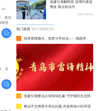
党建引领解民忧 信用约束促
整改 凤台执法中
..
2026-08-06
”。青岛
保级形
热门推荐
RECOMMEND
1
传承雷锋微光，筑梦少年担当——我校学子参
当，近
2
党建引领整治占绿毁绿乱象 守护辖区生态民
3
整治不文明养犬突出问题 共筑和谐小区环境