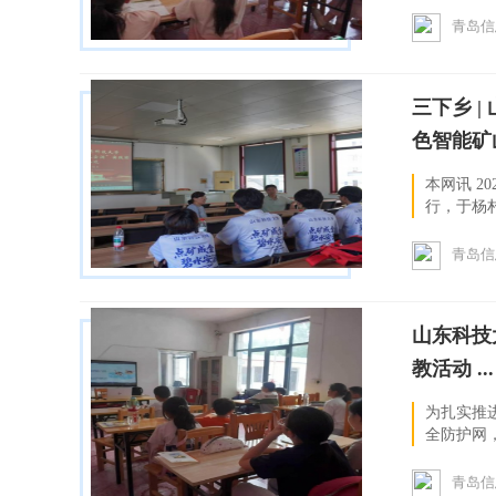
工体验活动
青岛信
三下乡 
色智能矿山
本网讯 2
行，于杨
本科生组成
青岛信
山东科技
教活动 ... ..
为扎实推
全防护网，
团赴贺家村
青岛信