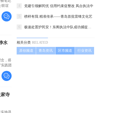
经验笔记
士联谊
4
党建引领解民忧 信用约束促整改 凤台执法中
5
榜样有我 精准传承——青岛首批雷锋文化艺
6
极速处置护民安！东阁执法中队成功捕捉闯入
净水
相关分类
RELATED
原创频道
青岛资讯
区市频道
行业资讯
理念，搭
”实践团
史家寺
在实地寻