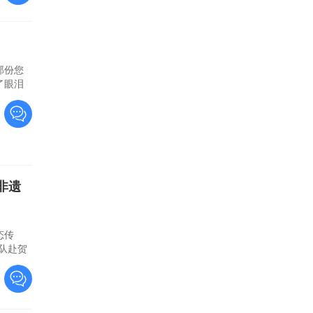
那份您
了眼泪
非遗
态传
践队赴贺