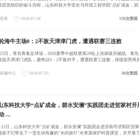
基层党组织的奋斗历程，山东科技大学安全与环境工程学院“点矿成金，碧
联合山东女子学院三下乡团队，赴史 ...
息港
2026-07-28
159次围观
0轮海牛主场0：2不敌天津津门虎，遭遇联赛三连败
7月25日，青岛青春足球场，2026赛季中超联赛第20轮上演保级关键战。青
迎战天津津门虎队，最终以0：2不敌对手，遭遇联赛三连败，保级形势再
，双方展开激烈争夺。第33分钟，天津 ...
采编中心
2026-07-25
38次围观
| 山东科技大学“点矿成金，碧水安澜”实践团走进贺家村开
...
7月21日，山东科技大学“点矿成金，碧水安澜”实践团走进济南市济阳区贺
地孩子们带去了一堂生动有趣的“水的旅行”水资源保护科普课堂，并开展