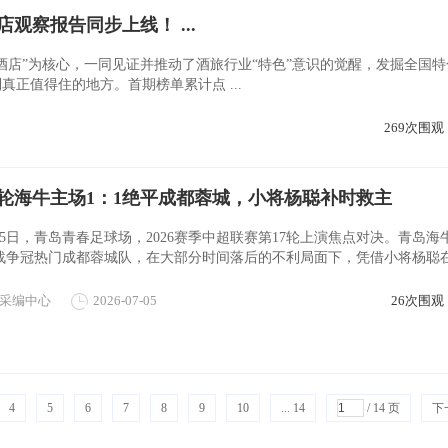
观察报告同步上线！ ...
酒店”为核心，一同见证并推动了酒旅行业“特色”意识的觉醒，发掘全国特
正值得住的地方。首期榜单累计点 ...
269次围观
7轮海牛主场1：1绝平成都蓉城，小将杨聪补时救主
7月5日，青岛青春足球场，2026赛季中超联赛第17轮上演焦点对决。青岛海
战争冠热门成都蓉城队，在大部分时间落后的不利局面下，凭借小将杨聪在
破门，1：1顽强逼平对手，抢得宝贵一 ...
采编中心
2026-07-05
26次围观
4
5
6
7
8
9
10
... 14
/ 14 页
下