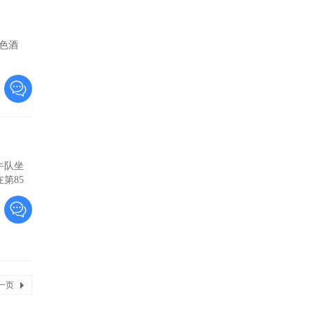
色酒
牛队坐
第85
一页