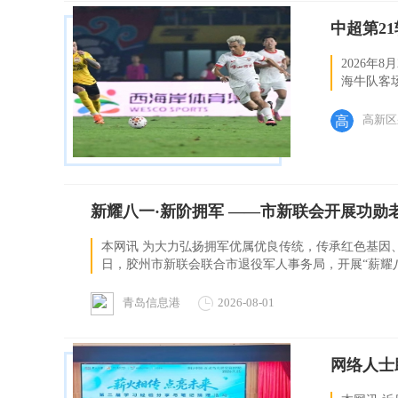
中超第21
2026年
海牛队客
势岌岌可危
高新区
新耀八一·新阶拥军 ——市新联会开展功勋老
本网讯 为大力弘扬拥军优属优良传统，传承红色基因
日，胶州市新联会联合市退役军人事务局，开展“薪耀八一
青岛信息港
2026-08-01
网络人士