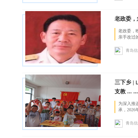
老政委，
老政委，
亲手改过
掉在纸页上
青岛信
三下乡 
支教 ... ...
为深入推
承，202
家村托管班
青岛信