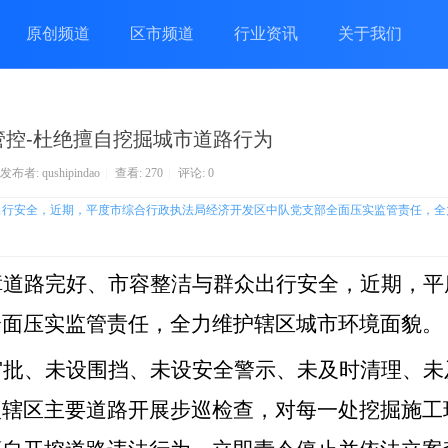
原创频道
区市频道
行业资讯
关于我们
管控-杜绝擅自挖掘城市道路行为
发布者:
qushipindao
|
查看:
270
|
评论: 0
众出行安全，近期，平度市综合行政执法局经济开发区中队党支部全面压实监管责任，全
障道路完好、市容整洁与群众出行安全，近期，平
全面压实监管责任，全力维护辖区城市环境面貌。
审批、未设围挡、未设安全警示、未及时清理、未
入辖区主要道路开展步巡检查，对每一处挖掘施工