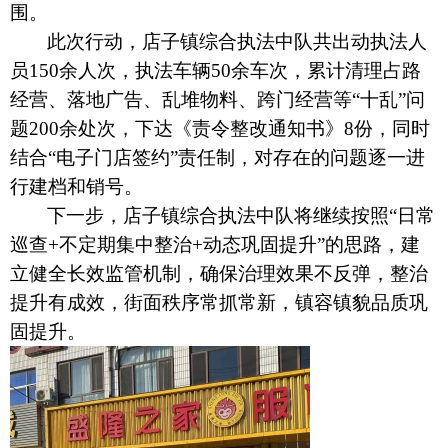
围。
此次行动，店子镇综合执法中队共出动执法人
员
150余人次，执法车辆50余车次，累计
清理占路
经营、
落地广告、乱堆物料、跨门经营等
“十乱”问
题200余处次，下达《责令整改通知书》8份，
同时
结合
“
电子门店签约
”责任制，对
存在的
问题
逐一进
行建档和
销号
。
下一步，
店子镇综合执法中队
将
继续
按照
“
日常
巡查
+
不
定期集中整治
+动态巩固提升”的思路，建
立健全长效
监管
机制，确保治理效果不反弹，整治
提升有成效，
街面秩序常抓常新，镇容镇貌
品质
巩
固
提升。