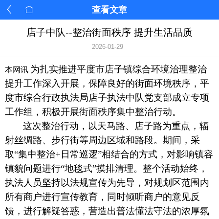
查看文章
店子中队--整治街面秩序 提升生活品质
2026-01-29
为扎实推进
平度市店子镇
综合环境治理整治
本网讯
提升工作深入开展，保障良好的街面环境秩序，
平
度市综合行政执法局店子
执法
中
队
党支部
成立专项
工作组，积极开展街面秩序集中整治行动。
这次
整治
行动，以天马路、店子路为重点，辐
射丝绸路、步行街等周边区域和路段。
期间，采
取
“集中整治+日常巡逻”相结合的方式，对
影响镇容
镇貌
问题进行
“地毯式”摸排清理。
整个活动始终，
执法人员坚持以法规宣传为先导，
对
规划区范围内
所有
商户进行宣传教育，
同时倾听商户的意见反
馈，进行解疑答惑，营造出普法懂法守法的浓厚氛