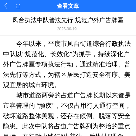
查看文章
凤台执法中队普法先行 规范户外广告牌匾
2025-06-19
今年以来，平度市凤台街道综合行政执法
中队以
“规范化、长效化”为抓手，持续深化户
外广告牌匾专项执法行动，通过精准治理、普
法先行等方式，为辖区居民打造安全有序、美
观宜居的城市环境。
城市道路两旁的占道广告牌长期以来都是
市容
管理
的
“顽疾”
，
不仅
占用
行人通行空间，
破坏道路整体美观，还存在倾倒、脱落
等
安全
隐患
。
此次
中队将占道广告牌列为
整治的重点