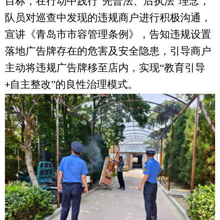
目标
，
在行动中践行
“先普法、后执法”理念，
队员对巡查中发现的违规
商户进行积极沟通，
宣
讲《青岛市市容管理条例》
，告知违规设置
落地广告牌存在的危害及安全隐患，引导商户
主动将违规广告牌移至店内，实现
“教育引导
自主整改
”的良性治理模式。
+